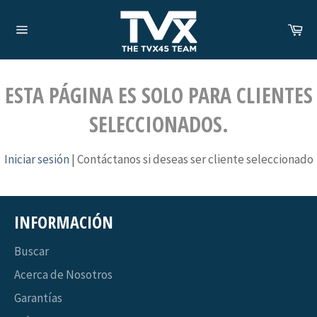
Ir
directamente
Car
al
Navegación
contenido
ESTA PÁGINA ES SOLO PARA CLIENTES
SELECCIONADOS.
Iniciar sesión
| Contáctanos si deseas ser cliente seleccionado
INFORMACIÓN
Buscar
Acerca de Nosotros
Garantías